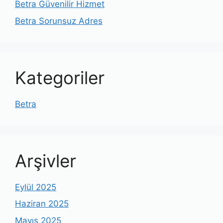
Betra Güvenilir Hizmet
Betra Sorunsuz Adres
Kategoriler
Betra
Arşivler
Eylül 2025
Haziran 2025
Mayıs 2025