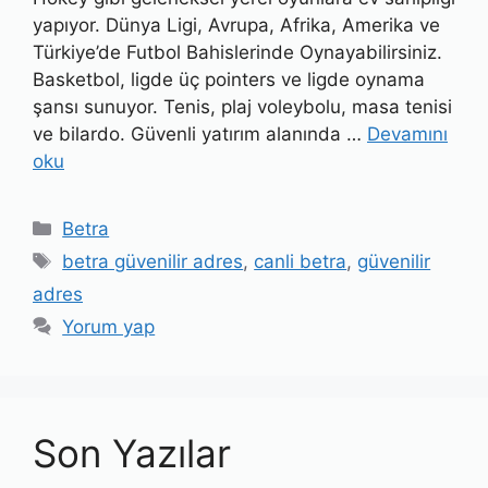
yapıyor. Dünya Ligi, Avrupa, Afrika, Amerika ve
Türkiye’de Futbol Bahislerinde Oynayabilirsiniz.
Basketbol, ligde üç pointers ve ligde oynama
şansı sunuyor. Tenis, plaj voleybolu, masa tenisi
ve bilardo. Güvenli yatırım alanında …
Devamını
oku
Kategoriler
Betra
Etiketler
betra güvenilir adres
,
canli betra
,
güvenilir
adres
Yorum yap
Son Yazılar