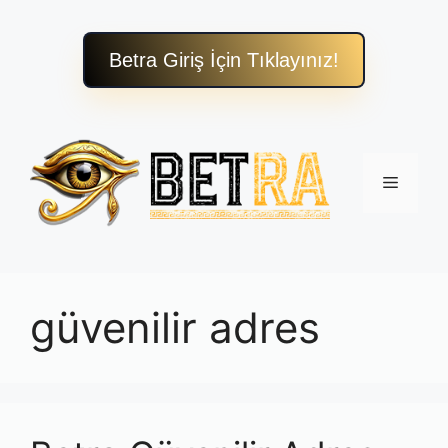
Betra Giriş İçin Tıklayınız!
İçeriğe
atla
Menü
güvenilir adres