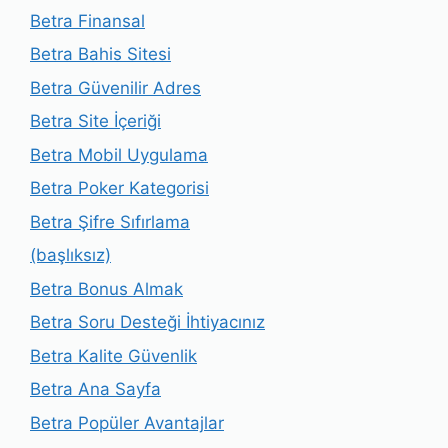
Betra Finansal
Betra Bahis Sitesi
Betra Güvenilir Adres
Betra Site İçeriği
Betra Mobil Uygulama
Betra Poker Kategorisi
Betra Şifre Sıfırlama
(başlıksız)
Betra Bonus Almak
Betra Soru Desteği İhtiyacınız
Betra Kalite Güvenlik
Betra Ana Sayfa
Betra Popüler Avantajlar