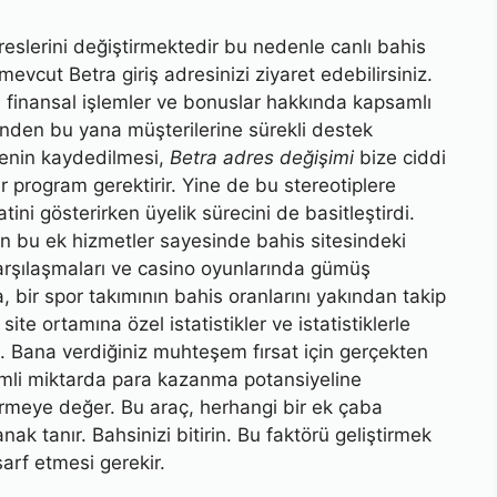
dreslerini değiştirmektedir bu nedenle canlı bahis
mevcut Betra giriş adresinizi ziyaret edebilirsiniz.
ı, finansal işlemler ve bonuslar hakkında kapsamlı
günden bu yana müşterilerine sürekli destek
itenin kaydedilmesi,
Betra
adres değişimi
bize ciddi
r program gerektirir. Yine de bu stereotiplere
i gösterirken üyelik sürecini de basitleştirdi.
n bu ek hizmetler sayesinde bahis sitesindeki
arşılaşmaları ve casino oyunlarında gümüş
da, bir spor takımının bahis oranlarını yakından takip
ite ortamına özel istatistikler ve istatistiklerle
iz. Bana verdiğiniz muhteşem fırsat için gerçekten
emli miktarda para kazanma potansiyeline
ndirmeye değer. Bu araç, herhangi bir ek çaba
ak tanır. Bahsinizi bitirin. Bu faktörü geliştirmek
sarf etmesi gerekir.