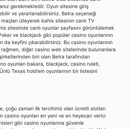
manız gerekmektedir. Oyun sitesine giriş
bilir ve yararlanabilirsiniz. Betra seçeneği
 maçları izleyerek bahis sitesinin canlı TV
his sitesinde canlı oyunlar sayfasını görüntülemek
Poker ve blackjack gibi popüler casino oyunlarının
ın da keyfini çıkarabilirsiniz. Bu casino oyunlarının
ına rağmen, diğer casino web sitelerinde bulunanlara
irketlerinden biri olan Betra tarafından
ino oyunları bakara, blackjack, casino ruleti,
Ünlü Texas hold’em oyunlarının bir listesini
, çoğu zaman ilk tercihiniz olan ücretli slotları
m casino oyunları en yeni ve en heyecan verici
hisleri gibi casino oyunlarına güvenle