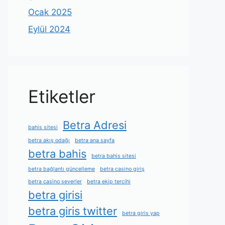
Ocak 2025
Eylül 2024
Etiketler
Betra Adresi
bahis sitesi
betra akış odağı
betra ana sayfa
betra bahis
betra bahis sitesi
betra bağlantı güncelleme
betra casino giriş
betra casino severler
betra ekip tercihi
betra girisi
betra giris twitter
betra giris yap