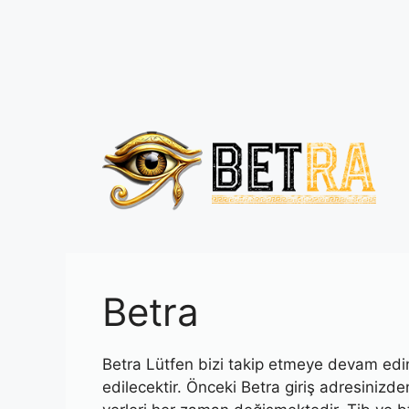
İçeriğe
atla
Betra
Betra Lütfen bizi takip etmeye devam edi
edilecektir. Önceki Betra giriş adresinizde