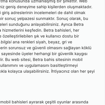
 satma konusunda uzmanlaşmış bir şirkettir. Web
iz geniş deneyime sahip kişilerden oluşmaktadır.
i giriş adreslerinin incelemeleri de dahil olmak
ş bir sonuç yelpazesi sunmaktır. Sonuç olarak, bu
leri sunduğunu anlayabilirsiniz. Ayrıca Betra
izmetlerini keşfedin. Betra bahisleri, her
 özelleştirilebilen şık ve kullanıcı dostu bir
bilgisi
ana renkleri siyah, beyaz, gri ve
mlerin sorunsuz ve güvenli olmasını sağlayan köklü
sı sayesinde üyeler herhangi bir güvenlik kaygısı
. Bu web sitesi, Betra bahis sitesinin mobil
kullanımını ve uygulamasını basitleştirmeyi
la kolayca ulaşabilirsiniz. İhtiyacınız olan her şeyi
obil bahisleri ayırarak çeşitli oyunlar arasında