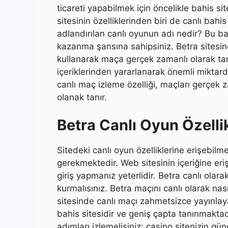
ticareti yapabilmek için öncelikle bahis si
sitesinin özelliklerinden biri de canlı bahi
adlandırılan canlı oyunun adı nedir? Bu ba
kazanma şansına sahipsiniz. Betra sitesine
kullanarak maça gerçek zamanlı olarak tanı
içeriklerinden yararlanarak önemli miktar
canlı maç izleme özelliği, maçları gerçek
olanak tanır.
Betra Canlı Oyun Özellik
Sitedeki canlı oyun özelliklerine erişebil
gerekmektedir. Web sitesinin içeriğine erişm
giriş yapmanız yeterlidir. Betra canlı olara
kurmalısınız. Betra maçını canlı olarak nas
sitesinde canlı maçı zahmetsizce yayınlaya
bahis sitesidir ve geniş çapta tanınmaktadı
adımları izlemelisiniz: casino sitenizin gün