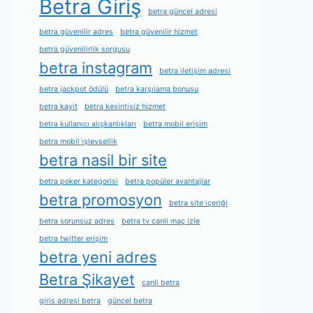
Betra Giriş
betra güncel adresi
betra güvenilir adres
betra güvenilir hizmet
betra güvenilirlik sorgusu
betra instagram
betra i̇letişim adresi
betra jackpot ödülü
betra karşılama bonusu
betra kayit
betra kesintisiz hizmet
betra kullanıcı alışkanlıkları
betra mobil erişim
betra mobil i̇şlevsellik
betra nasil bir site
betra poker kategorisi
betra popüler avantajlar
betra promosyon
betra site i̇çeriği
betra sorunsuz adres
betra tv canli maç izle
betra twitter erişim
betra yeni adres
Betra Şikayet
canli betra
giris adresi betra
güncel betra