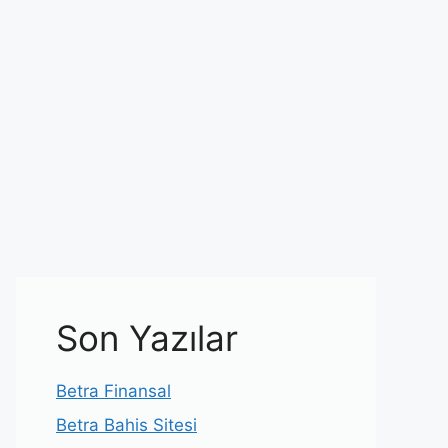
Son Yazılar
Betra Finansal
Betra Bahis Sitesi