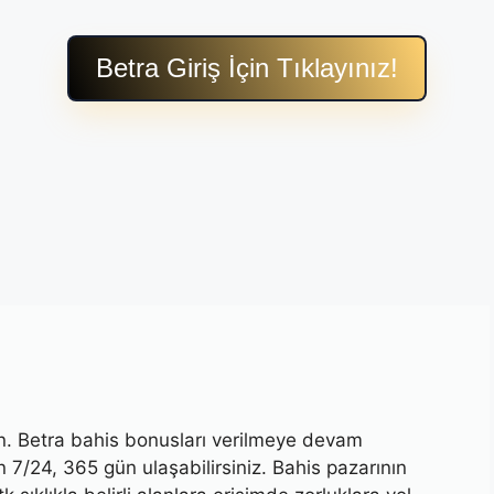
Betra Giriş İçin Tıklayınız!
n. Betra bahis bonusları verilmeye devam
n 7/24, 365 gün ulaşabilirsiniz. Bahis pazarının