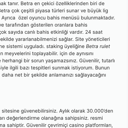
 tanır. Betra en çekici özelliklerinden biri de
tra çok çeşitli piyasa türleri sunar ve büyük lig
. Ayrıca özel oyuncu bahis menüsü bulunmaktadır.
r ve tarafından gösterilen oranlara bahis
çok sayıda canlı bahis etkinliği vardır. 24 saat
ekilde yararlanabilmenizi sağlar. Site yöneticileri
e sistemi uyguladı. staking üyeliğine
Betra
rulet
 meyvelerini toplayabilir. için de aynısını
e herhangi bir sorun yaşamazsınız. Güvenilir, tutarlı
iyle ilgili bazı tespitleri sunmak istiyorum. Bunun
i daha net bir şekilde anlamanızı sağlayacağını
sitesine güvenebilirsiniz. Aylık olarak 30.000’den
unları değerlendirme olanağına sahipsiniz. resmi
a sahiptir. Güvenilir çevrimiçi casino platformları,